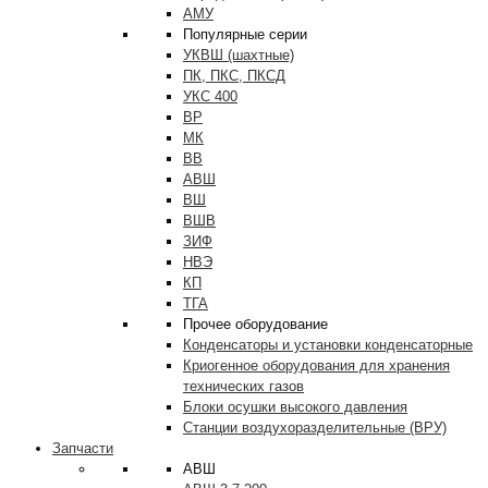
АМУ
Популярные серии
УКВШ (шахтные)
ПК, ПКС, ПКСД
УКС 400
ВР
МК
ВВ
АВШ
ВШ
ВШВ
ЗИФ
НВЭ
КП
ТГА
Прочее оборудование
Конденсаторы и установки конденсаторные
Криогенное оборудования для хранения
технических газов
Блоки осушки высокого давления
Станции воздухоразделительные (ВРУ)
Запчасти
АВШ