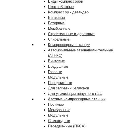
Виды компрессоров
Центробежные
Компрессор - детандер
Винтовые
Роторные
Мембранные
Строительные и дорожные
Спиральные
Компрессорные станции
Автомобильные газонаполнительные
(АГНКС)
Винтовые
Воздушные
Газовые
Модульные
Передвижные
Для заправки баллонов
Для утилизации попутного газа
Азотные компрессорные станции
Носимые
Мембранные
Модульные
Самоходные
Передвижные (ПКСА)