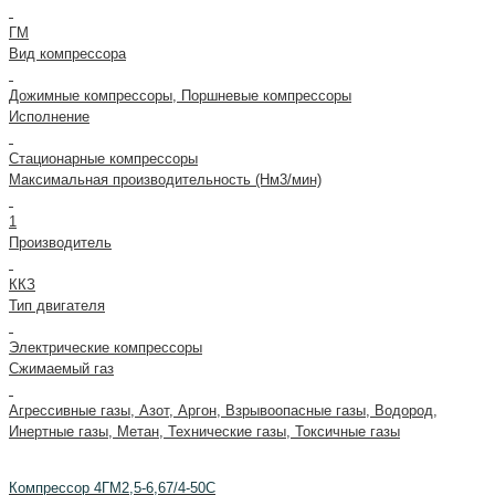
ГМ
Вид компрессора
Дожимные компрессоры, Поршневые компрессоры
Исполнение
Стационарные компрессоры
Максимальная производительность (Нм3/мин)
1
Производитель
ККЗ
Тип двигателя
Электрические компрессоры
Сжимаемый газ
Агрессивные газы, Азот, Аргон, Взрывоопасные газы, Водород,
Инертные газы, Метан, Технические газы, Токсичные газы
Компрессор 4ГМ2,5-6,67/4-50С