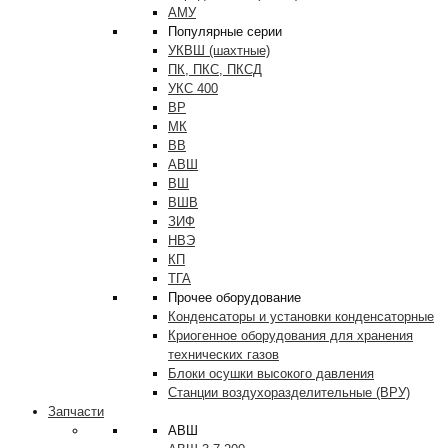
АМУ
Популярные серии
УКВШ (шахтные)
ПК, ПКС, ПКСД
УКС 400
ВР
МК
ВВ
АВШ
ВШ
ВШВ
ЗИФ
НВЭ
КП
ТГА
Прочее оборудование
Конденсаторы и установки конденсаторные
Криогенное оборудования для хранения
технических газов
Блоки осушки высокого давления
Станции воздухоразделительные (ВРУ)
Запчасти
АВШ