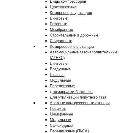
Виды компрессоров
Центробежные
Компрессор - детандер
Винтовые
Роторные
Мембранные
Строительные и дорожные
Спиральные
Компрессорные станции
Автомобильные газонаполнительные
(АГНКС)
Винтовые
Воздушные
Газовые
Модульные
Передвижные
Для заправки баллонов
Для утилизации попутного газа
Азотные компрессорные станции
Носимые
Мембранные
Модульные
Самоходные
Передвижные (ПКСА)