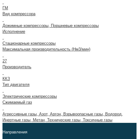
ГМ
Вид компрессора
Дожимные компрессоры, Поршневые компрессоры
Исполнение
Стационарные компрессоры
Максимальная производительность (Нм3/мин)
27
Производитель
ККЗ
Тип двигателя
Электрические компрессоры
Сжимаемый газ
Агрессивные газы, Азот, Аргон, Взрывоопасные газы, Водород,
Инертные газы, Метан, Технические газы, Токсичные газы
Направления