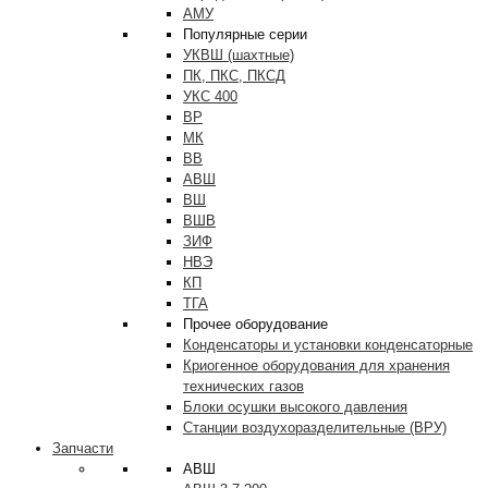
АМУ
Популярные серии
УКВШ (шахтные)
ПК, ПКС, ПКСД
УКС 400
ВР
МК
ВВ
АВШ
ВШ
ВШВ
ЗИФ
НВЭ
КП
ТГА
Прочее оборудование
Конденсаторы и установки конденсаторные
Криогенное оборудования для хранения
технических газов
Блоки осушки высокого давления
Станции воздухоразделительные (ВРУ)
Запчасти
АВШ