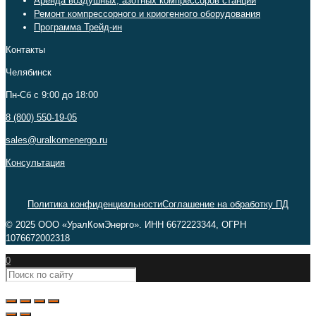
Аренда воздушных, азотных компрессоров станций
Ремонт компрессорного и криогенного оборудования
Программа Трейд-ин
Контакты
Челябинск
Пн-Сб c 9:00 до 18:00
8 (800) 550-19-05
sales@uralkomenergo.ru
Консультация
Политика конфиденциальности
Соглашение на обработку ПД
© 2025 ООО «УралКомЭнерго». ИНН 6672223344, ОГРН
1076672002318
0