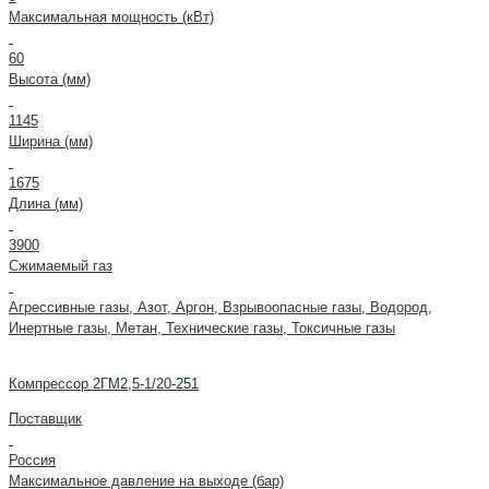
Максимальная мощность (кВт)
60
Высота (мм)
1145
Ширина (мм)
1675
Длина (мм)
3900
Сжимаемый газ
Агрессивные газы, Азот, Аргон, Взрывоопасные газы, Водород,
Инертные газы, Метан, Технические газы, Токсичные газы
Компрессор 2ГМ2,5-1/20-251
Поставщик
Россия
Максимальное давление на выходе (бар)