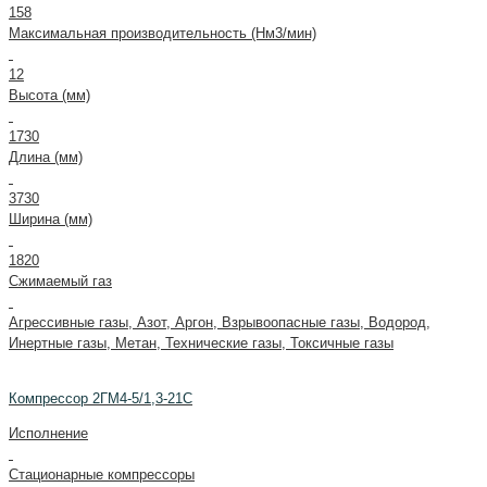
158
Максимальная производительность (Нм3/мин)
12
Высота (мм)
1730
Длина (мм)
3730
Ширина (мм)
1820
Сжимаемый газ
Агрессивные газы, Азот, Аргон, Взрывоопасные газы, Водород,
Инертные газы, Метан, Технические газы, Токсичные газы
Компрессор 2ГМ4-5/1,3-21С
Исполнение
Стационарные компрессоры