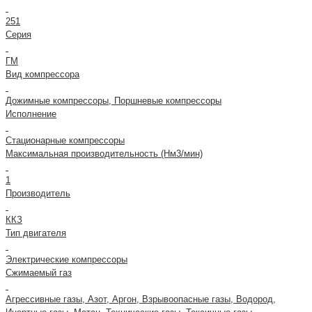
251
Серия
ГМ
Вид компрессора
Дожимные компрессоры, Поршневые компрессоры
Исполнение
Стационарные компрессоры
Максимальная производительность (Нм3/мин)
1
Производитель
ККЗ
Тип двигателя
Электрические компрессоры
Сжимаемый газ
Агрессивные газы, Азот, Аргон, Взрывоопасные газы, Водород,