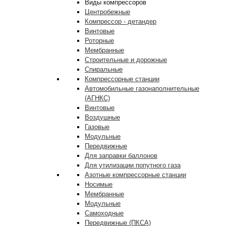
Виды компрессоров
Центробежные
Компрессор - детандер
Винтовые
Роторные
Мембранные
Строительные и дорожные
Спиральные
Компрессорные станции
Автомобильные газонаполнительные
(АГНКС)
Винтовые
Воздушные
Газовые
Модульные
Передвижные
Для заправки баллонов
Для утилизации попутного газа
Азотные компрессорные станции
Носимые
Мембранные
Модульные
Самоходные
Передвижные (ПКСА)