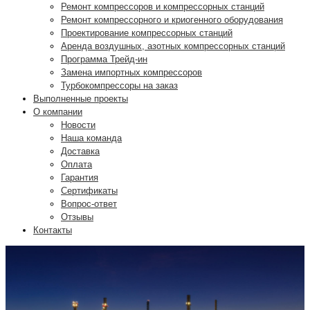
Ремонт компрессоров и компрессорных станций
Ремонт компрессорного и криогенного оборудования
Проектирование компрессорных станций
Аренда воздушных, азотных компрессорных станций
Программа Трейд-ин
Замена импортных компрессоров
Турбокомпрессоры на заказ
Выполненные проекты
О компании
Новости
Наша команда
Доставка
Оплата
Гарантия
Сертификаты
Вопрос-ответ
Отзывы
Контакты