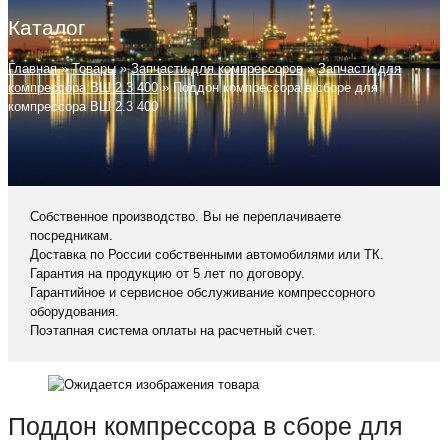
Каталог
Главная
»
Товары
»
Запчасти для компрессоров
»
Запчасти для
компрессора ВШ 2.3 400
»
Поддон компрессора в сборе для
компрессора ВШ 2.3 400
Собственное производство. Вы не переплачиваете
посредникам.
Доставка по России собственными автомобилями или ТК.
Гарантия на продукцию от 5 лет по договору.
Гарантийное и сервисное обслуживание компрессорного
оборудования.
Поэтапная система оплаты на расчетный счет.
Поддон компрессора в сборе для