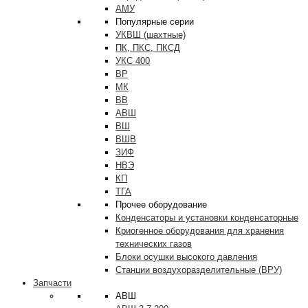
АМУ
Популярные серии
УКВШ (шахтные)
ПК, ПКС, ПКСД
УКС 400
ВР
МК
ВВ
АВШ
ВШ
ВШВ
ЗИФ
НВЭ
КП
ТГА
Прочее оборудование
Конденсаторы и установки конденсаторные
Криогенное оборудования для хранения
технических газов
Блоки осушки высокого давления
Станции воздухоразделительные (ВРУ)
Запчасти
АВШ