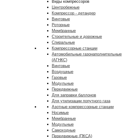
Виды компрессоров
Центробежные
Компрессор - детандер
Винтовые
Роторные
Мембранные
Строительные и дорожные
Спиральные
Компрессорные станции
Автомобильные газонаполнительные
(АГНКС)
Винтовые
Воздушные
Газовые
Модульные
Передвижные
Для заправки баллонов
Для утилизации попутного газа
Азотные компрессорные станции
Носимые
Мембранные
Модульные
Самоходные
Передвижные (ПКСА)