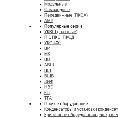
Модульные
Самоходные
Передвижные (ПКСА)
АМУ
Популярные серии
УКВШ (шахтные)
ПК, ПКС, ПКСД
УКС 400
ВР
МК
ВВ
АВШ
ВШ
ВШВ
ЗИФ
НВЭ
КП
ТГА
Прочее оборудование
Конденсаторы и установки конденса
Криогенное оборудования для хранен