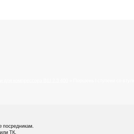
и для компрессора ВШ 2.3 400
»
Поршень I ступени со втул
е посредникам.
или ТК.