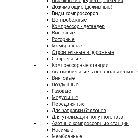
Высокого и среднего давления
Дожимающие (дожимные)
Виды компрессоров
Центробежные
Компрессор - детандер
Винтовые
Роторные
Мембранные
Строительные и дорожные
Спиральные
Компрессорные станции
Автомобильные газонаполнительные
Винтовые
Воздушные
Газовые
Модульные
Передвижные
Для заправки баллонов
Для утилизации попутного газа
Азотные компрессорные станции
Носимые
Мембранные