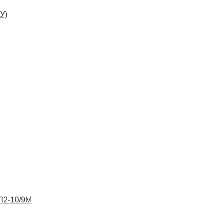
У)
ВП2-10/9М