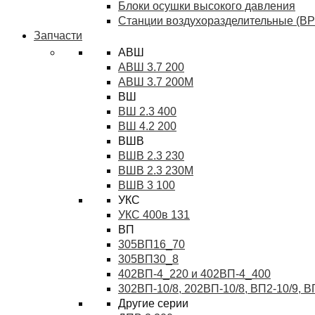
Блоки осушки высокого давления
Станции воздухоразделительные (ВР
Запчасти
АВШ
АВШ 3.7 200
АВШ 3.7 200М
ВШ
ВШ 2.3 400
ВШ 4.2 200
ВШВ
ВШВ 2.3 230
ВШВ 2.3 230М
ВШВ 3 100
УКС
УКС 400в 131
ВП
305ВП16_70
305ВП30_8
402ВП-4_220 и 402ВП-4_400
302ВП-10/8, 202ВП-10/8, ВП2-10/9, 
Другие серии