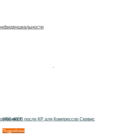
онфиденциальности
тройинвест
УКС-400В после КР для Компрессор Сервис
Подробнее