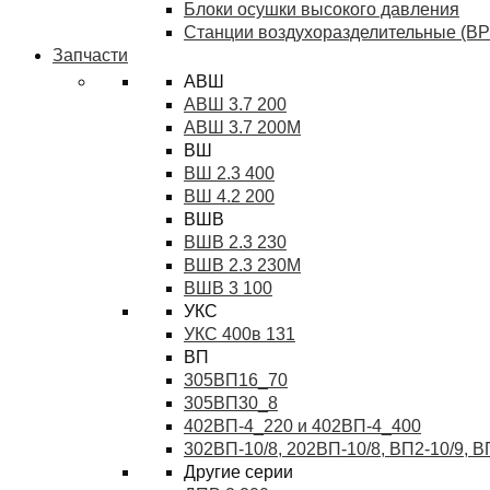
Блоки осушки высокого давления
Станции воздухоразделительные (ВР
Запчасти
АВШ
АВШ 3.7 200
АВШ 3.7 200М
ВШ
ВШ 2.3 400
ВШ 4.2 200
ВШВ
ВШВ 2.3 230
ВШВ 2.3 230М
ВШВ 3 100
УКС
УКС 400в 131
ВП
305ВП16_70
305ВП30_8
402ВП-4_220 и 402ВП-4_400
302ВП-10/8, 202ВП-10/8, ВП2-10/9, 
Другие серии