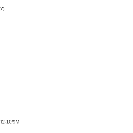
У)
ВП2-10/9М