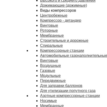
Высокого и среднего давления
Дожимающие (дожимные)
Виды компрессоров
Центробежные
Компрессор - детандер
Винтовые
Роторные
Мембранные
Строительные и дорожные
Спиральные
Компрессорные станции
Автомобильные газонаполнительные
Винтовые
Воздушные
Газовые
Модульные
Передвижные
Для заправки баллонов
Для утилизации попутного газа
Азотные компрессорные станции
Носимые
Мембранные