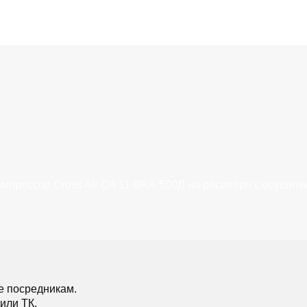
мпрессор Cross Air CA 11-8RA-500Д на ресивере с осушит
е посредникам.
или ТК.