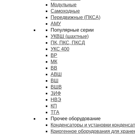
Модульные
Самоходные
Передвижные (ПКСА)
АМУ
Популярные серии
УКВШ (шахтные)
ПК, ПКС, ПКСД
УКС 400
ВР
МК
ВВ
АВШ
ВШ
ВШВ
ЗИФ
НВЭ
КП
ТГА
Прочее оборудование
Конденсаторы и установки конденса
Криогенное оборудования для хранен